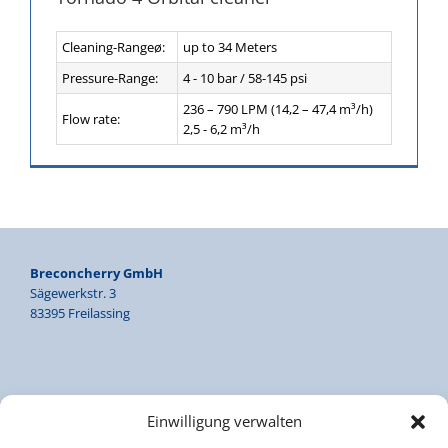
Cleaning-Rangeø:
up to 34 Meters
Pressure-Range:
4 - 10 bar / 58-145 psi
236 – 790 LPM (14,2 – 47,4 m³/h)
Flow rate:
2,5 - 6,2 m³/h
Breconcherry GmbH
Sägewerkstr. 3
83395 Freilassing
Tel. +49 8654 7783 46
Einwilligung verwalten
Fax +49 8654 7783 47