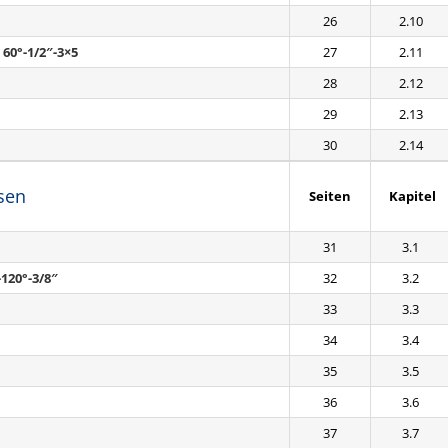
26
2.10
 60°-1/2″-3×5
27
2.11
28
2.12
29
2.13
30
2.14
sen
Seiten
Kapitel
31
3.1
120°-3/8″
32
3.2
33
3.3
34
3.4
35
3.5
36
3.6
37
3.7