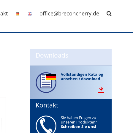
akt
office@breconcherry.de
Downloads
Vollständigen Katalog
n
ansehen / download
Kontakt
Sie haben Fragen zu
unseren Produkten?
Schreiben Sie uns!