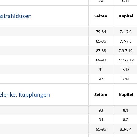
78
6.14
hstrahldüsen
Seiten
Kapitel
79-84
7.1-7.6
85-86
7.7-7.8
87-88
7.9-7.10
89-90
7.11-7.12
91
7.13
92
7.14
Gelenke, Kupplungen
Seiten
Kapitel
93
8.1
94
8.2
95-96
8.3-8.4