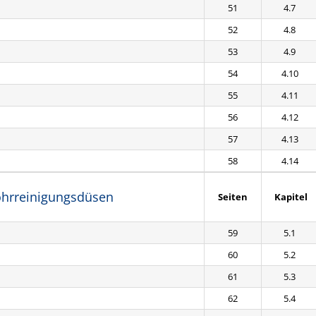
51
4.7
52
4.8
53
4.9
54
4.10
55
4.11
56
4.12
57
4.13
58
4.14
Rohrreinigungsdüsen
Seiten
Kapitel
59
5.1
60
5.2
61
5.3
62
5.4