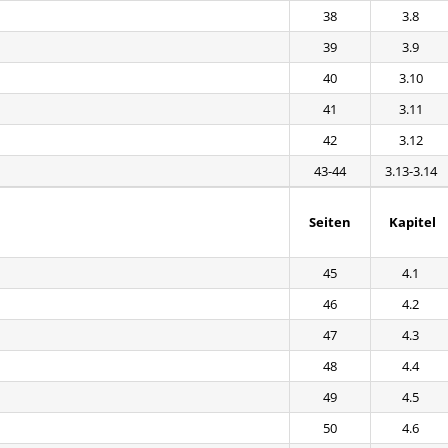
38
3.8
39
3.9
40
3.10
41
3.11
42
3.12
43-44
3.13-3.14
Seiten
Kapitel
45
4.1
46
4.2
47
4.3
48
4.4
49
4.5
50
4.6