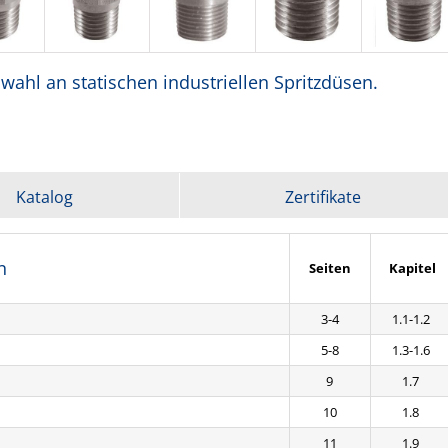
ahl an statischen industriellen Spritzdüsen.
Katalog
Zertifikate
n
Seiten
Kapitel
3-4
1.1-1.2
5-8
1.3-1.6
9
1.7
10
1.8
11
1.9