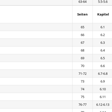
63-64
5.5-5.6
Seiten
Kapitel
65
6.1
66
6.2
67
6.3
68
6.4
69
6.5
70
6.6
71-72
6.7-6.8
73
6.9
74
6.10
75
6.11
76-77
6.12-6.13