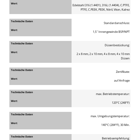
Edelstahl 316 (1.4401), 316L (1.4404), C.PTFE,
PTFE, C.PEEK, PEEK, Nitril, Viton, Kalrez
Standardanschluss:
1,5″ Innengewinde BSP/NPT
Düsenbestückung:
2 x 8 mm, 2 x 10 mm, 4 x 8 mm, 4 x 10 mm
Düsen
Zertifikate:
auf Anfrage
max. Betriebstemperatur:
120°C (248°F)
max. Umgebungstemperatur:
140°C (284°F), 30 Min.
Betriebsempfehlung: