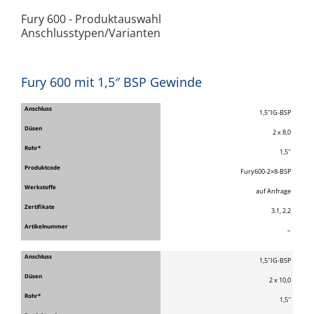
Fury 600 - Produktauswahl
Anschlusstypen/Varianten
Fury 600 mit 1,5″ BSP Gewinde
1,5″IG-BSP
2 x 8,0
1,5″
Fury600-2×8-BSP
auf Anfrage
3.1, 2.2
–
1,5″IG-BSP
2 x 10,0
1,5″