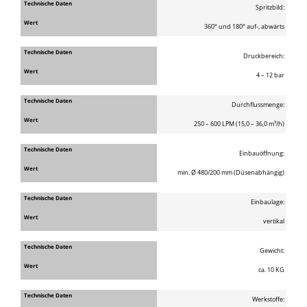
Spritzbild:
360° und 180° auf-, abwärts
Druckbereich:
4 – 12 bar
Durchflussmenge:
250 – 600 LPM (15,0 – 36,0 m³/h)
Einbauöffnung:
min. Ø 480/200 mm (Düsenabhängig)
Einbaulage:
vertikal
Gewicht:
ca. 10 KG
Werkstoffe: