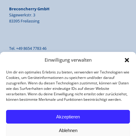
Breconcherry GmbH
Sägewerkstr. 3
83395 Freilassing
Tel. +49 8654 7783 46
Fax +49 8654 7783 47
Einwilligung verwalten
Um dir ein optimales Erlebnis zu bieten, verwenden wir Technologien wie
Cookies, um Geräteinformationen zu speichern und/oder darauf
office@breconcherry.de
zuzugreifen. Wenn du diesen Technologien zustimmst, können wir Daten
www.breconcherry.de
wie das Surfverhalten oder eindeutige IDs auf dieser Website
verarbeiten. Wenn du deine Einwilligung nicht erteilst oder zurückziehst,
können bestimmte Merkmale und Funktionen beeinträchtigt werden.
Impressum
Akzeptieren
Datenschutzerklärung
Ablehnen