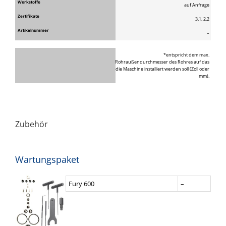
auf Anfrage
3.1, 2.2
–
*entspricht dem max.
Rohraußendurchmesser des Rohres auf das
die Maschine installiert werden soll (Zoll oder
mm).
Zubehör
Wartungspaket
Fury 600
–