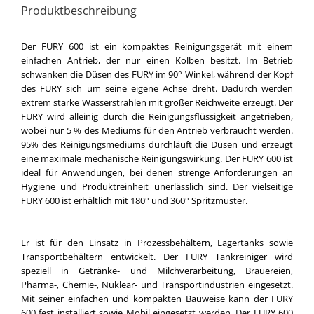
Produktbeschreibung
Der FURY 600 ist ein kompaktes Reinigungsgerät mit einem
einfachen Antrieb, der nur einen Kolben besitzt. Im Betrieb
schwanken die Düsen des FURY im 90° Winkel, während der Kopf
des FURY sich um seine eigene Achse dreht. Dadurch werden
extrem starke Wasserstrahlen mit großer Reichweite erzeugt. Der
FURY wird alleinig durch die Reinigungsflüssigkeit angetrieben,
wobei nur 5 % des Mediums für den Antrieb verbraucht werden.
95% des Reinigungsmediums durchläuft die Düsen und erzeugt
eine maximale mechanische Reinigungswirkung. Der FURY 600 ist
ideal für Anwendungen, bei denen strenge Anforderungen an
Hygiene und Produktreinheit unerlässlich sind. Der vielseitige
FURY 600 ist erhältlich mit 180° und 360° Spritzmuster.
Er ist für den Einsatz in Prozessbehältern, Lagertanks sowie
Transportbehältern entwickelt. Der FURY Tankreiniger wird
speziell in Getränke- und Milchverarbeitung, Brauereien,
Pharma-, Chemie-, Nuklear- und Transportindustrien eingesetzt.
Mit seiner einfachen und kompakten Bauweise kann der FURY
600 fest installiert sowie Mobil eingesetzt werden. Der FURY 600