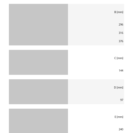
B [mm]
296
316
376
C [mm]
144
D [mm]
97
E [mm]
240