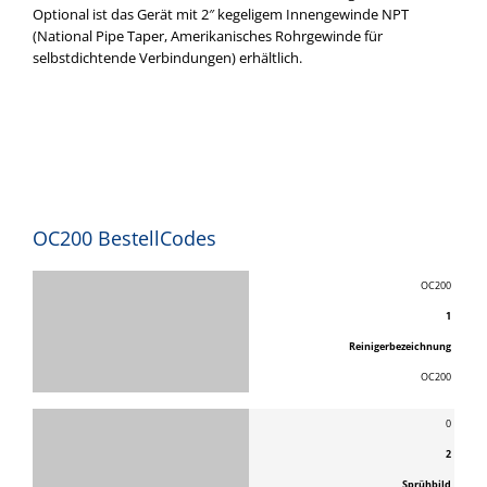
Optional ist das Gerät mit 2″ kegeligem Innengewinde NPT
(National Pipe Taper, Amerikanisches Rohrgewinde für
selbstdichtende Verbindungen) erhältlich.
OC200 BestellCodes
OC200
1
Reinigerbezeichnung
OC200
0
2
Sprühbild