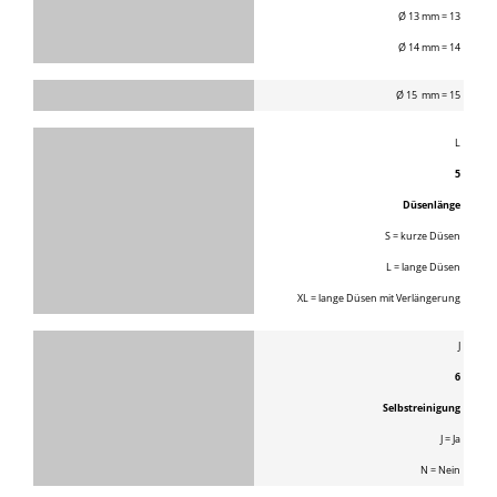
Ø 13 mm = 13
Ø 14 mm = 14
Ø 15 mm = 15
L
5
Düsenlänge
S = kurze Düsen
L = lange Düsen
XL = lange Düsen mit Verlängerung
J
6
Selbstreinigung
J = Ja
N = Nein