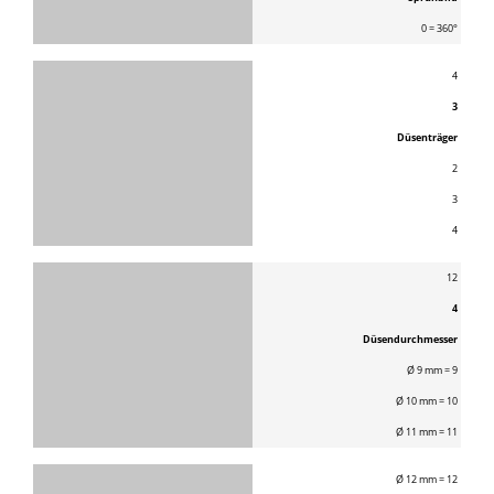
0 = 360°
4
3
Düsenträger
2
3
4
12
4
Düsendurchmesser
Ø 9 mm = 9
Ø 10 mm = 10
Ø 11 mm = 11
Ø 12 mm = 12