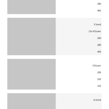
280
400
F [mm]
2 & 4 Düsen
200
280
400
3 Düsen
200
250
370
G [mm]