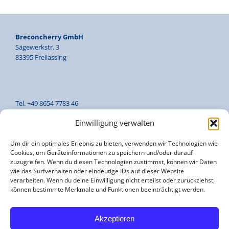
Breconcherry GmbH
Sägewerkstr. 3
83395 Freilassing
Tel. +49 8654 7783 46
Fax +49 8654 7783 47
Einwilligung verwalten
Um dir ein optimales Erlebnis zu bieten, verwenden wir Technologien wie
Cookies, um Geräteinformationen zu speichern und/oder darauf
office@breconcherry.de
zuzugreifen. Wenn du diesen Technologien zustimmst, können wir Daten
www.breconcherry.de
wie das Surfverhalten oder eindeutige IDs auf dieser Website
verarbeiten. Wenn du deine Einwilligung nicht erteilst oder zurückziehst,
können bestimmte Merkmale und Funktionen beeinträchtigt werden.
Impressum
Akzeptieren
Datenschutzerklärung