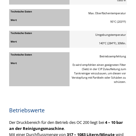
class VI
Max. Oberflächentemperatur
95°C (203°F)
Umgebungstemperatur
140°C (284°F), 30Min.
Betriebsempfehlung
Es wird empfohlen einen geeigneten Filter
(Sieb) in der CIP Zulaufleitung zum
Tankreiniger einzubauen, um diesen vor
Verstopfung mit Partikeln oder Schäden zu
schützen.
Betriebswerte
Der Druckbereich für den Betrieb des OC 200 liegt bei
4 – 10 bar
an der Reinigungsmaschine
.
Mit einer Durchflussmenge von
317 – 1083 Litern/Minute
wird