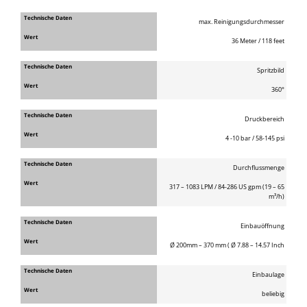
max. Reinigungsdurchmesser
36 Meter / 118 feet
Spritzbild
360°
Druckbereich
4 -10 bar / 58-145 psi
Durchflussmenge
317 – 1083 LPM / 84-286 US gpm (19 – 65
m³/h)
Einbauöffnung
Ø 200mm – 370 mm ( Ø 7.88 – 14.57 Inch
Einbaulage
beliebig