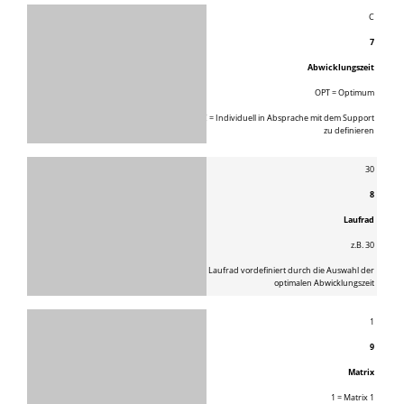
C
7
Abwicklungszeit
OPT = Optimum
C = Individuell in Absprache mit dem Support
zu definieren
30
8
Laufrad
z.B. 30
Laufrad vordefiniert durch die Auswahl der
optimalen Abwicklungszeit
1
9
Matrix
1 = Matrix 1