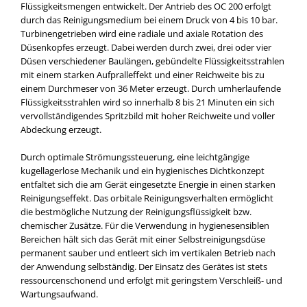
Flüssigkeitsmengen entwickelt. Der Antrieb des OC 200 erfolgt
durch das Reinigungsmedium bei einem Druck von 4 bis 10 bar.
Turbinengetrieben wird eine radiale und axiale Rotation des
Düsenkopfes erzeugt. Dabei werden durch zwei, drei oder vier
Düsen verschiedener Baulängen, gebündelte Flüssigkeitsstrahlen
mit einem starken Aufpralleffekt und einer Reichweite bis zu
einem Durchmeser von 36 Meter erzeugt. Durch umherlaufende
Flüssigkeitsstrahlen wird so innerhalb 8 bis 21 Minuten ein sich
vervollständigendes Spritzbild mit hoher Reichweite und voller
Abdeckung erzeugt.
Durch optimale Strömungssteuerung, eine leichtgängige
kugellagerlose Mechanik und ein hygienisches Dichtkonzept
entfaltet sich die am Gerät eingesetzte Energie in einen starken
Reinigungseffekt. Das orbitale Reinigungsverhalten ermöglicht
die bestmögliche Nutzung der Reinigungsflüssigkeit bzw.
chemischer Zusätze. Für die Verwendung in hygienesensiblen
Bereichen hält sich das Gerät mit einer Selbstreinigungsdüse
permanent sauber und entleert sich im vertikalen Betrieb nach
der Anwendung selbständig. Der Einsatz des Gerätes ist stets
ressourcenschonend und erfolgt mit geringstem Verschleiß- und
Wartungsaufwand.