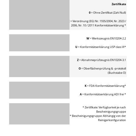
Zertifikate
0
= Ohne Zertifikat (Zahl Null)
E
= Verordnung (EG) Nr. 1935/2004, Nr. 2023 /
2006, Nr. 10 / 2011 Konformitätserklärung *
W
= Werkszeugnis EN10204-2.2
U
= Konformitätserklärung USP class VI*
Z
= Abnahmeprüfzeugnis EN10204-3.1
O
= Oberflächenprüfung & -protokoll
(Buchstabe O)
K
= FDA Konformitätserklärung*
A
= Konformitätserklärung ADI frei *
* Zertifikate: Verfügbarkeit je nach
Bescheinigungsgruppe
** Bescheinigungsgruppe: Abhängig von der
Reinigerkonfiguration