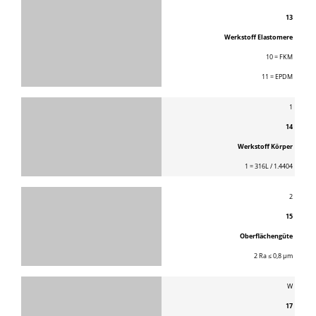
13
Werkstoff Elastomere
10 = FKM
11 = EPDM
1
14
Werkstoff Körper
1 = 316L / 1.4404
2
15
Oberflächengüte
2 Ra ≤ 0,8 μm
W
17