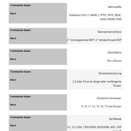
Werkstoffe
Edelstahl 316L (1.4404), C.PTFE, PTFE, PEEK,
A350, EPDM, FKM
Standardanschluss
2″ Innengewinde BSP / 2″ female thread BSP
Oberfläche
Ra ≤ 0,8 μm
Düsenbestückung
2,3 oder 4 kurze, lange oder verlängerte
Düsen
Düsendurchmesser
9, 10, 11, 12, 13, 14, 15 mm Düsen
Zertifikate
3.1, 2.2, FDA, 1935/2004, 2023/2006, ADI, USP