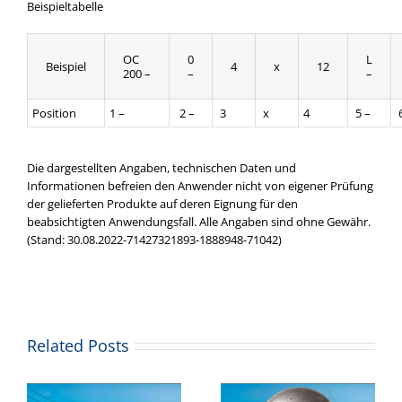
Beispieltabelle
OC
0
L
Beispiel
4
x
12
200 –
–
–
Position
1 –
2 –
3
x
4
5 –
6
Die dargestellten Angaben, technischen Daten und
Informationen befreien den Anwender nicht von eigener Prüfung
der gelieferten Produkte auf deren Eignung für den
beabsichtigten Anwendungsfall. Alle Angaben sind ohne Gewähr.
(Stand: 30.08.2022-71427321893-1888948-71042)
Related Posts