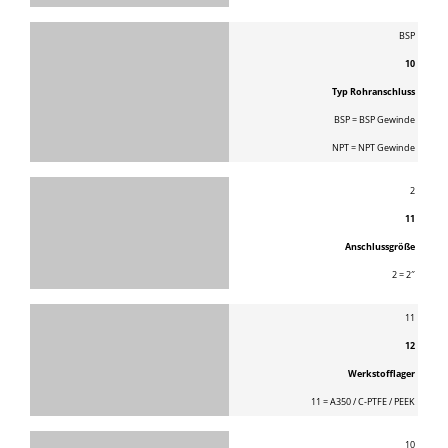
BSP
10
Typ Rohranschluss
BSP = BSP Gewinde
NPT = NPT Gewinde
2
11
Anschlussgröße
2 = 2″
11
12
Werkstofflager
11 = A350 / C-PTFE / PEEK
10