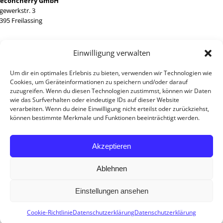
reconcherry GmbH
gewerkstr. 3
395 Freilassing
Einwilligung verwalten
l. +49 8654 7783 46
Um dir ein optimales Erlebnis zu bieten, verwenden wir Technologien wie
x +49 8654 7783 47
Cookies, um Geräteinformationen zu speichern und/oder darauf
zuzugreifen. Wenn du diesen Technologien zustimmst, können wir Daten
wie das Surfverhalten oder eindeutige IDs auf dieser Website
verarbeiten. Wenn du deine Einwilligung nicht erteilst oder zurückziehst,
können bestimmte Merkmale und Funktionen beeinträchtigt werden.
fice@breconcherry.de
w.breconcherry.de
Akzeptieren
Ablehnen
mpressum
tenschutzerklärung
Einstellungen ansehen
Contact us
Cookie-Richtlinie
Datenschutzerklärung
Datenschutzerklärung
© Copyright 2026
Breconcherry GmbH