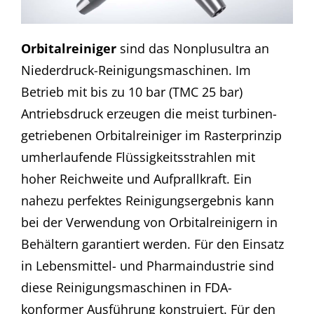
Orbitalreiniger
sind das Nonplus­ultra an
Nieder­druck-Reinigungs­maschinen. Im
Betrieb mit bis zu 10 bar (TMC 25 bar)
Antriebs­druck erzeugen die meist turbinen­
getriebenen Orbital­reiniger im Raster­prinzip
umher­laufende Flüssig­keits­strahlen mit
hoher Reich­weite und Aufprall­kraft. Ein
nahezu perfektes Reinigungs­ergebnis kann
bei der Verwendung von Orbital­reinigern in
Behältern garantiert werden. Für den Einsatz
in Lebens­mittel- und Pharma­industrie sind
diese Reinigungs­maschinen in FDA-
konformer Ausführung konstruiert. Für den