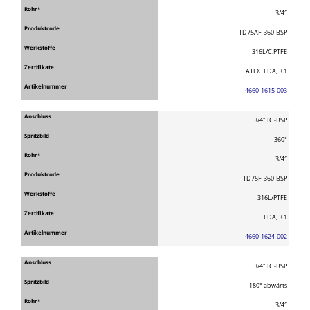
3/4″
TD75AF-360-BSP
316L/C.PTFE
ATEX+FDA, 3.1
4660-1615-003
3/4″ IG-BSP
360°
3/4″
TD75F-360-BSP
316L/PTFE
FDA, 3.1
4660-1624-002
3/4″ IG-BSP
180° abwärts
3/4″