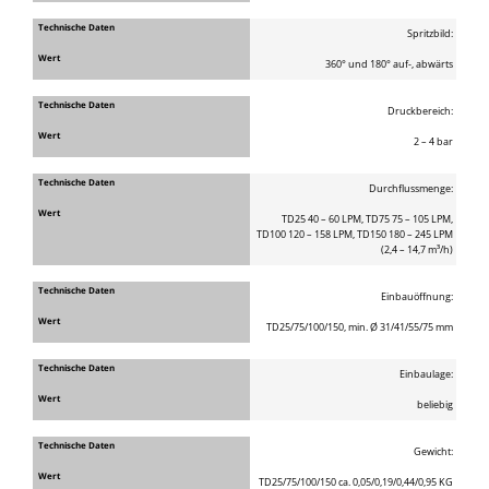
Spritzbild:
360° und 180° auf-, abwärts
Druckbereich:
2 – 4 bar
Durchflussmenge:
TD25 40 – 60 LPM, TD75 75 – 105 LPM,
TD100 120 – 158 LPM, TD150 180 – 245 LPM
(2,4 – 14,7 m³/h)
Einbauöffnung:
TD25/75/100/150, min. Ø 31/41/55/75 mm
Einbaulage:
beliebig
Gewicht:
TD25/75/100/150 ca. 0,05/0,19/0,44/0,95 KG