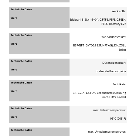
Werkstoffe:
Edelstahl 316L (1.4404), C.PTFE, PTFE, C.PEEK,
PEEK, Hastelloy C22
Standardanschluss:
BSP/NPT IG (TD25 BSP/NPT AG), DN/ZOLL
Splint
Düseneigenschaft:
drehende Rotorscheibe
Zertifikate:
3.1, 2.2, ATEX, FDA, Lebensmittelzulassung
nach EU1935/2004
max. Betriebstemperatur:
95°C (203°F)
max. Umgebungstemperatur: