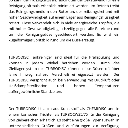
So kann der Flüssigkeitsverbrauch oder der Zeitaufwand für eine
Reinigung oftmals erheblich minimiert werden. Im Betrieb treibt
das Reinigungsmedium den Rotor an, der reibungsfrei und mit
hoher Geschwindigkeit auf einem Lager aus Reinigungsflüssigkeit
rotiert. Diese verwandelt sich in viele energiereiche Tropfen, die
mit hoher Geschwindigkeit gleichzeitig gegen alle Bereiche rund
um die Reinigungsdüse geschleudert werden. Es wird ein
kugelförmiges Spritzbild rund um die Düse erzeugt.
TURBODISC Tankreiniger sind ideal für die Prallspülung und
können in jedem Winkel betrieben werden. Durch das
Gleitlagersystem des TURBODISC können diese Düsen oft über
Jahre hinweg nahezu Verschleißfrei eigesetzt werden. Der
TURBODISC verspricht auch bei Verwendung mit Druckluft oder
Heißdampfsterilisation und hohen Temperaturen
außergewöhnliche Standzeiten.
Der TURBODISC ist auch aus Kunststoff als CHEMIDISC und in
einem konischen Trichter als TURBOCW25/75 für die Reinigung
von Zielbereichen erhältlich. Es steht eine große Typenauswahl in
unterschiedlichen Größen und Ausführungen zur Verfügung.