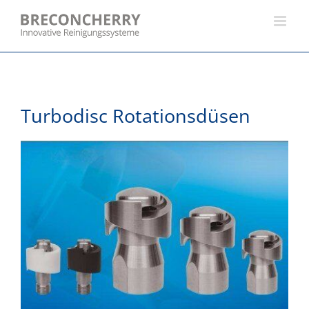
Skip
to
content
Turbodisc Rotationsdüsen