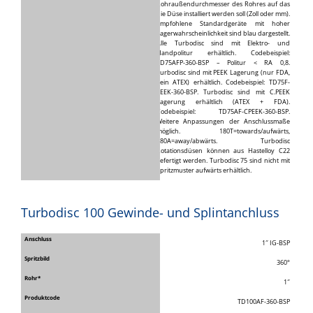
Rohraußendurchmesser des Rohres auf das
die Düse installiert werden soll (Zoll oder mm).
Empfohlene Standardgeräte mit hoher
Lagerwahrscheinlichkeit sind blau dargestellt.
Alle Turbodisc sind mit Elektro- und
Handpolitur erhältlich. Codebeispiel:
TD75AFP-360-BSP – Politur < RA 0,8.
Turbodisc sind mit PEEK Lagerung (nur FDA,
kein ATEX) erhältlich. Codebeispiel: TD75F-
PEEK-360-BSP. Turbodisc sind mit C.PEEK
Lagerung erhältlich (ATEX + FDA).
Codebeispiel: TD75AF-CPEEK-360-BSP.
Weitere Anpassungen der Anschlussmaße
möglich. 180T=towards/aufwärts,
180A=away/abwärts. Turbodisc
Rotationsdüsen können aus Hastelloy C22
gefertigt werden. Turbodisc 75 sind nicht mit
Spritzmuster aufwärts erhältlich.
Turbodisc 100 Gewinde- und Splintanchluss
1″ IG-BSP
360°
1″
TD100AF-360-BSP