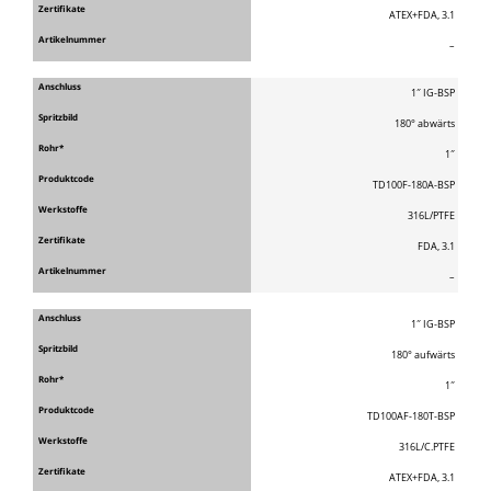
ATEX+FDA, 3.1
–
1″ IG-BSP
180° abwärts
1″
TD100F-180A-BSP
316L/PTFE
FDA, 3.1
–
1″ IG-BSP
180° aufwärts
1″
TD100AF-180T-BSP
316L/C.PTFE
ATEX+FDA, 3.1