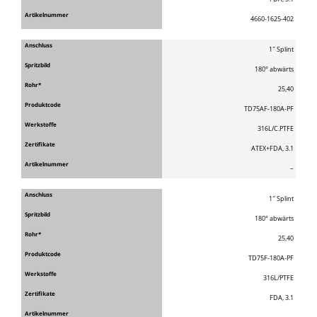
4660-1625-402
1″ Splint
180° abwärts
25,40
TD75AF-180A-PF
316L/C.PTFE
ATEX+FDA, 3.1
–
1″ Splint
180° abwärts
25,40
TD75F-180A-PF
316L/PTFE
FDA, 3.1