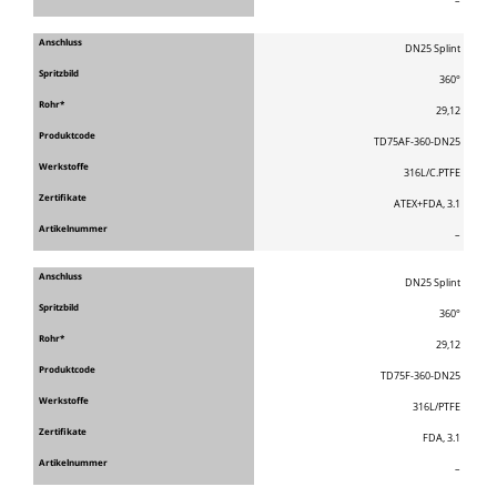
–
DN25 Splint
360°
29,12
TD75AF-360-DN25
316L/C.PTFE
ATEX+FDA, 3.1
–
DN25 Splint
360°
29,12
TD75F-360-DN25
316L/PTFE
FDA, 3.1
–