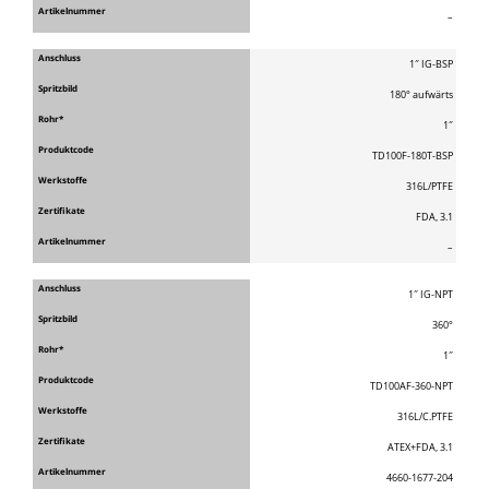
–
1″ IG-BSP
180° aufwärts
1″
TD100F-180T-BSP
316L/PTFE
FDA, 3.1
–
1″ IG-NPT
360°
1″
TD100AF-360-NPT
316L/C.PTFE
ATEX+FDA, 3.1
4660-1677-204