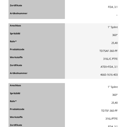
FDA, 3.1
–
1″ Splint
360°
25,40
TD75AF-360-PF
316L/C.PTFE
ATEX+FDA, 3.1
4660-1616-403
1″ Splint
360°
25,40
TD75F-360-PF
316L/PTFE
FDA, 3.1