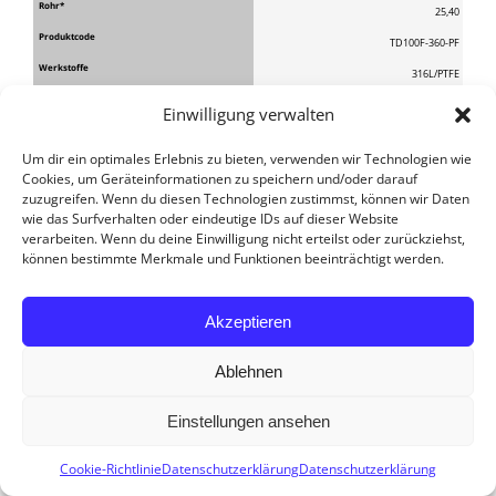
25,40
TD100F-360-PF
316L/PTFE
FDA, 3.1
Einwilligung verwalten
4660-1632-412
Um dir ein optimales Erlebnis zu bieten, verwenden wir Technologien wie
Cookies, um Geräteinformationen zu speichern und/oder darauf
1″ Splint
zuzugreifen. Wenn du diesen Technologien zustimmst, können wir Daten
180° abwärts
wie das Surfverhalten oder eindeutige IDs auf dieser Website
verarbeiten. Wenn du deine Einwilligung nicht erteilst oder zurückziehst,
25,40
können bestimmte Merkmale und Funktionen beeinträchtigt werden.
TD100AF-180A-PF
316L/C.PTFE
Akzeptieren
ATEX+FDA, 3.1
Ablehnen
–
1″ Splint
Einstellungen ansehen
Contact us
180° abwärts
Cookie-Richtlinie
Datenschutzerklärung
Datenschutzerklärung
25,40