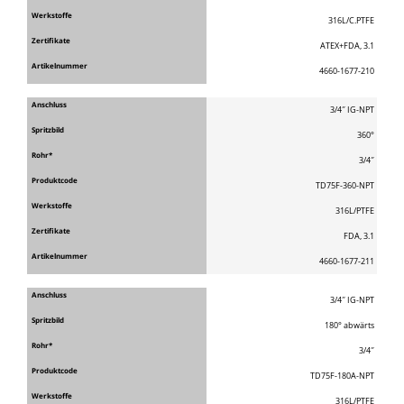
316L/C.PTFE
ATEX+FDA, 3.1
4660-1677-210
3/4″ IG-NPT
360°
3/4″
TD75F-360-NPT
316L/PTFE
FDA, 3.1
4660-1677-211
3/4″ IG-NPT
180° abwärts
3/4″
TD75F-180A-NPT
316L/PTFE