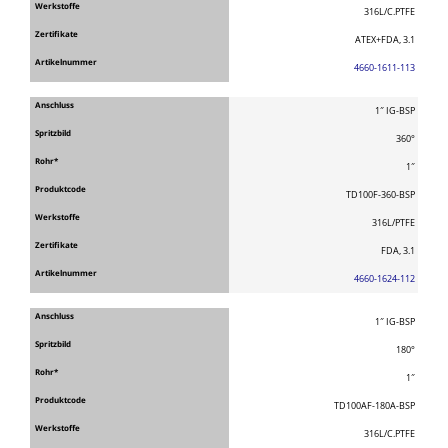
316L/C.PTFE
ATEX+FDA, 3.1
4660-1611-113
1″ IG-BSP
360°
1″
TD100F-360-BSP
316L/PTFE
FDA, 3.1
4660-1624-112
1″ IG-BSP
180°
1″
TD100AF-180A-BSP
316L/C.PTFE