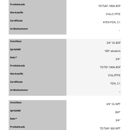
TD75AF-180A-BSP
316L/C.PTFE
ATEX+FDA, 3.1
–
3/4″ IG-BSP
180° abwärts
3/4″
TD75F-180A-BSP
316L/PTFE
FDA, 3.1
–
3/4″ IG-NPT
360°
3/4″
TD75AF-360-NPT