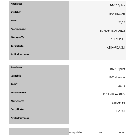
DN25 Splint
180° abwärts
29,12
TD75AF-180A-DN25
316L/C.PTFE
ATEX+FDA, 3.1
–
DN25 Splint
180° abwärts
29,12
TD75F-180A-DN25
316L/PTFE
FDA, 3.1
–
*entspricht dem max.