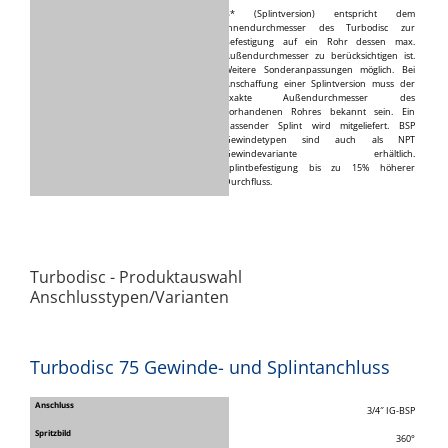
B* (Splintversion) entspricht dem
Innendurchmesser des Turbodisc zur
Befestigung auf ein Rohr dessen max.
Außendurchmesser zu berücksichtigen ist.
Weitere Sonderanpassungen möglich. Bei
Anschaffung einer Splintversion muss der
exakte Außendurchmesser des
vorhandenen Rohres bekannt sein. Ein
passender Splint wird mitgeliefert. BSP
Gewindetypen sind auch als NPT
Gewindevariante erhältlich.
Splintbefestigung bis zu 15% höherer
Durchfluss.
Turbodisc - Produktauswahl
Anschlusstypen/Varianten
Turbodisc 75 Gewinde- und Splintanchluss
3/4″ IG-BSP
360°