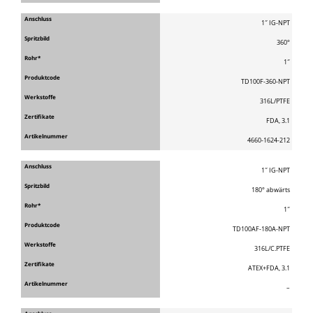
1″ IG-NPT
360°
1″
TD100F-360-NPT
316L/PTFE
FDA, 3.1
4660-1624-212
1″ IG-NPT
180° abwärts
1″
TD100AF-180A-NPT
316L/C.PTFE
ATEX+FDA, 3.1
–