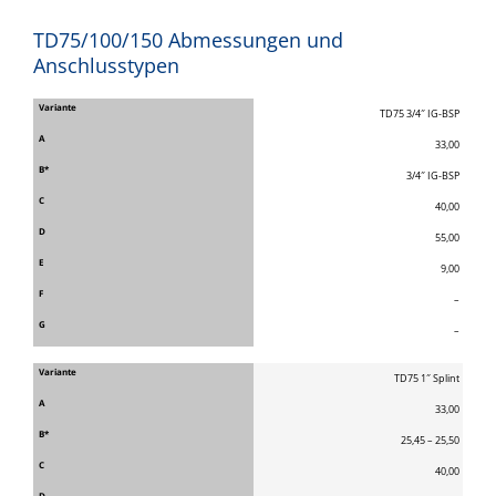
TD75/100/150 Abmessungen und
Anschlusstypen
TD75 3/4″ IG-BSP
33,00
3/4″ IG-BSP
40,00
55,00
9,00
–
–
TD75 1″ Splint
33,00
25,45 – 25,50
40,00