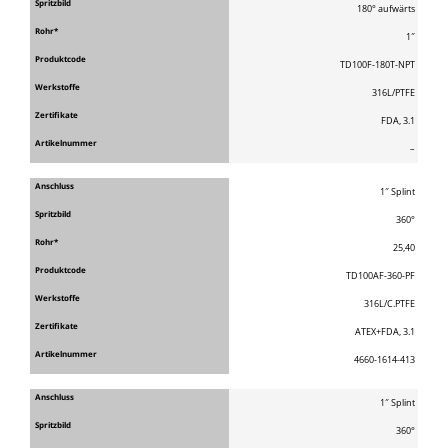
180° aufwärts
1″
TD100F-180T-NPT
316L/PTFE
FDA, 3.1
–
1″ Splint
360°
25,40
TD100AF-360-PF
316L/C.PTFE
ATEX+FDA, 3.1
4660-1614-413
1″ Splint
360°