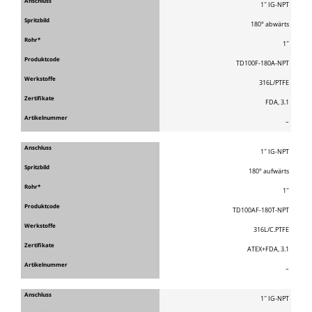
1″ IG-NPT
180° abwärts
1″
TD100F-180A-NPT
316L/PTFE
FDA, 3.1
–
1″ IG-NPT
180° aufwärts
1″
TD100AF-180T-NPT
316L/C.PTFE
ATEX+FDA, 3.1
–
1″ IG-NPT