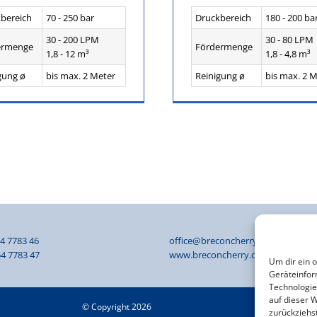
bereich
70 - 250 bar
Druckbereich
180 - 200 ba
30 - 200 LPM
30 - 80 LPM
ermenge
Fördermenge
1,8 - 12 m³
1,8 - 4,8 m³
gung ø
bis max. 2 Meter
Reinigung ø
bis max. 2 
54 7783 46
office@breconcherry.de
4 7783 47
www.breconcherry.de
Um dir ein 
Geräteinfor
Technologie
auf dieser W
© Copyright 2026
Breconcherry GmbH
zurückziehs