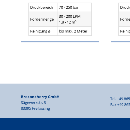
Druckbereich
70 - 250 bar
Druck
30 - 200 LPM
Fördermenge
Förd
1,8 - 12 m³
Reinigung ø
bis max. 2 Meter
Reini
Breconcherry GmbH
Tel. +49 86
Sägewerkstr. 3
Fax +49 865
83395 Freilassing