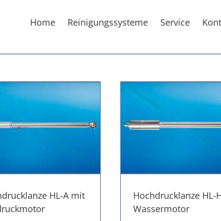
Home
Reinigungssysteme
Service
Kont
drucklanze HL-A mit
Hochdrucklanze HL-H
druckmotor
Wassermotor