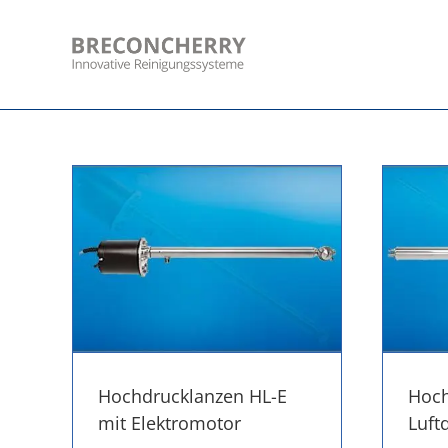
Skip
to
content
Hochdrucklanzen HL-E
Hoch
mit Elektromotor
Luft