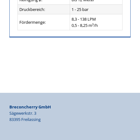
Druckbereich:
1 - 25 bar
8,3 - 138 LPM
Fördermenge:
0,5 - 8,25 m³/h
Breconcherry GmbH
Sägewerkstr. 3
83395 Freilassing