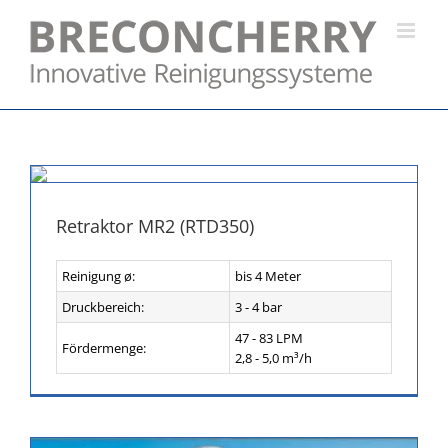
Skip
to
content
Retraktor MR2 (RTD350)
Reinigung ø:
bis 4 Meter
Druckbereich:
3 - 4 bar
47 - 83 LPM
Fördermenge:
2,8 - 5,0 m³/h