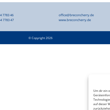
54 7783 46
office@breconcherry.de
4 7783 47
www.breconcherry.de
© Copyright 2026
Breconcherry GmbH
Um dir ein 
Geräteinfor
Technologie
auf dieser W
zurückziehs