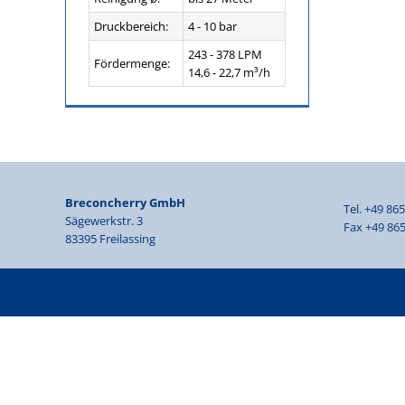
Druckbereich:
4 - 10 bar
243 - 378 LPM
Fördermenge:
14,6 - 22,7 m³/h
Breconcherry GmbH
Tel. +49 86
Sägewerkstr. 3
Fax +49 865
83395 Freilassing