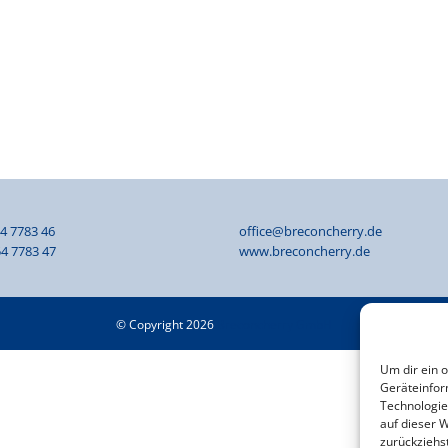
54 7783 46
office@breconcherry.de
4 7783 47
www.breconcherry.de
© Copyright 2026
Breconcherry GmbH
Um dir ein 
Geräteinfor
Technologie
auf dieser W
zurückziehs