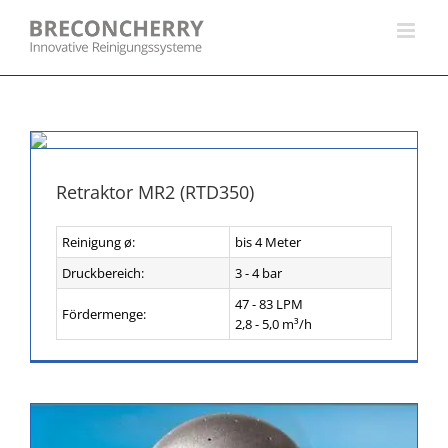
Skip
to
content
Retraktor MR2 (RTD350)
Reinigung ø:
bis 4 Meter
Druckbereich:
3 - 4 bar
47 - 83 LPM
Fördermenge:
2,8 - 5,0 m³/h