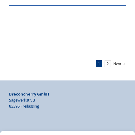
Next
1
2
Breconcherry GmbH
Sägewerkstr. 3
83395 Freilassing
Tel. +49 8654 7783 46