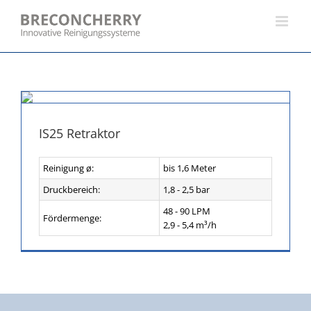
Skip
to
content
IS25 Retraktor
Reinigung ø:
bis 1,6 Meter
Druckbereich:
1,8 - 2,5 bar
48 - 90 LPM
Fördermenge:
2,9 - 5,4 m³/h