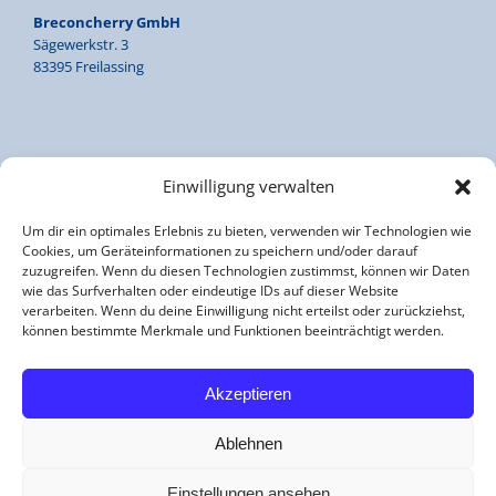
Breconcherry GmbH
Sägewerkstr. 3
83395 Freilassing
Tel. +49 8654 7783 46
Einwilligung verwalten
Fax +49 8654 7783 47
Um dir ein optimales Erlebnis zu bieten, verwenden wir Technologien wie
Cookies, um Geräteinformationen zu speichern und/oder darauf
zuzugreifen. Wenn du diesen Technologien zustimmst, können wir Daten
office@breconcherry.de
wie das Surfverhalten oder eindeutige IDs auf dieser Website
www.breconcherry.de
verarbeiten. Wenn du deine Einwilligung nicht erteilst oder zurückziehst,
können bestimmte Merkmale und Funktionen beeinträchtigt werden.
Akzeptieren
Impressum
Datenschutzerklärung
Ablehnen
Einstellungen ansehen